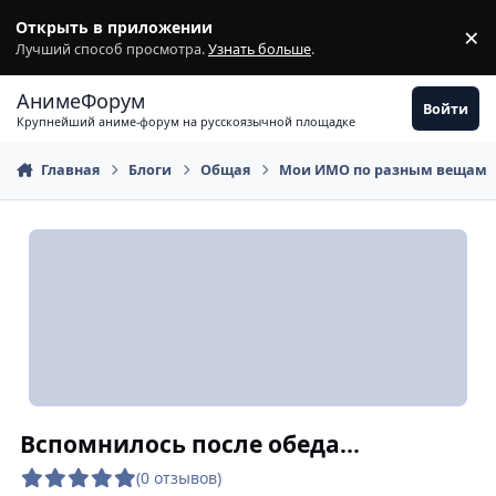
Перейти к содержимому
Открыть в приложении
×
З
Лучший способ просмотра.
Узнать больше
.
АнимеФорум
Войти
Крупнейший аниме-форум на русскоязычной площадке
Главная
Блоги
Общая
Мои ИМО по разным вещам
Вспомнилось после обеда...
(0 отзывов)