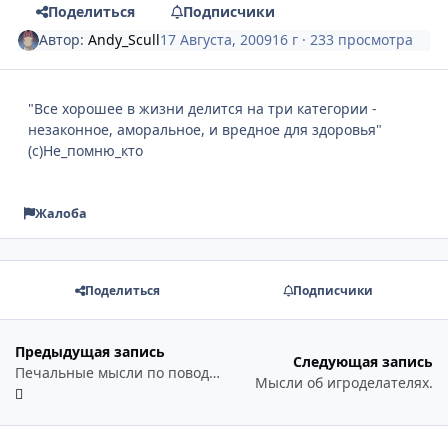
Поделиться
Подписчики
Автор:
Andy_Scull
17 Августа, 2009
16 г
· 233 просмотра
"Все хорошее в жизни делится на три категории -
незаконное, аморальное, и вредное для здоровья"
(с)Не_помню_кто
Жалоба
Поделиться
Подписчики
Предыдущая запись
Следующая запись
Печальные мысли по поводу кодек паков
Мысли об игроделателях.