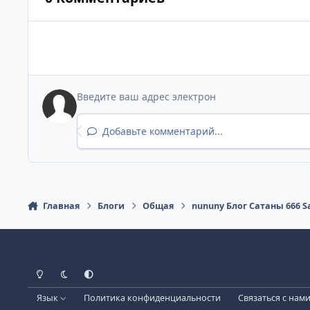
Добавьте комментарий...
Главная
Блоги
Общая
nununy Блог Сатаны 666
Светлый режим
Темный режим
Как в системе
Язык
Политика конфиденциальности
Связаться с нам