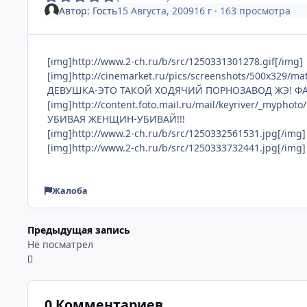
Автор:
Гость
15 Августа, 2009
16 г
· 163 просмотра
[img]http://www.2-ch.ru/b/src/1250331301278.gif[/img]
[img]http://cinemarket.ru/pics/screenshots/500x329/mat
ДЕВУШКА-ЭТО ТАКОЙ ХОДЯЧИЙ ПОРНОЗАВОД ЖЭ! Ф
[img]http://content.foto.mail.ru/mail/keyriver/_myphoto/
УБИВАЯ ЖЕНЩИН-УБИВАЙ!!!
[img]http://www.2-ch.ru/b/src/1250332561531.jpg[/img]
[img]http://www.2-ch.ru/b/src/1250333732441.jpg[/img]
Жалоба
Предыдущая запись
Не посматрел
0 Комментариев