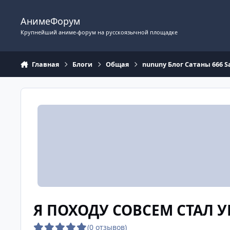
Перейти к содержимому
АнимеФорум
Крупнейший аниме-форум на русскоязычной площадке
Главная
Блоги
Общая
nununy Блог Сатаны 666
Я ПОХОДУ СОВСЕМ СТАЛ 
(0 отзывов)