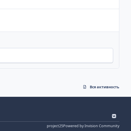
Вся активность
v
k
project25
Powered by
Invision Community