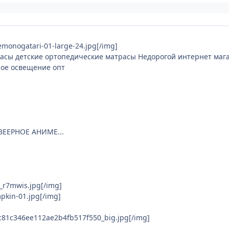
kemonogatari-01-large-24.jpg[/img]
трасы детские ортопедические матрасы Недорогой интернет маг
ное освещение опт
ВЕЕРНОЕ АНИМЕ...
g_r7mwis.jpg[/img]
pkin-01.jpg[/img]
c8c81c346ee112ae2b4fb517f550_big.jpg[/img]