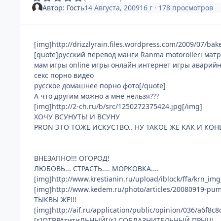
Автор:
Гость
14 Августа, 2009
16 г
· 178 просмотров
[img]http://drizzlyrain.files.wordpress.com/2009/07/ba
[quote]русский перевод манги Ranma motorolleri ма
мам игры online игры онлайн интернет игры аварий
секс порно видео
русское домашнее порно фото[/quote]
А что другим можно а мне нельзя???
[img]http://2-ch.ru/b/src/1250272375424.jpg[/img]
ХОЧУ ВСУНУТЬ! И ВСУНУ
PRON ЭТО ТОЖЕ ИСКУСТВО.. НУ ТАКОЕ ЖЕ КАК И КОН
ВНЕЗАПНО!!! ОГОРОД!
ЛЮБОВЬ... СТРАСТЬ.... МОРКОВКА....
[img]http://www.krestianin.ru/upload/iblock/ffa/krn_im
[img]http://www.kedem.ru/photo/articles/20080919-pum
ТЫКВЫ ЖЕ!!!
[img]http://aif.ru/application/public/opinion/036/a6f8
[s]ОТВРАтитиЛЬНЫЙ[/s] СОБЛАЗНИТЕЛЬНЫЙ ПРЫЩ...