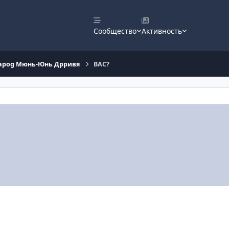
Сообщество
Активность
 Sapog Мюнь-Юнь Дрривя
ВАС?