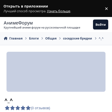
Перейти к содержимому
Открыть в приложении
×
З
Лучший способ просмотра.
Узнать больше
.
АнимеФорум
Войти
Крупнейший аниме-форум на русскоязычной площадке
Главная
Блоги
Общая
соседские бредни
^_^
^_^
(0 отзывов)