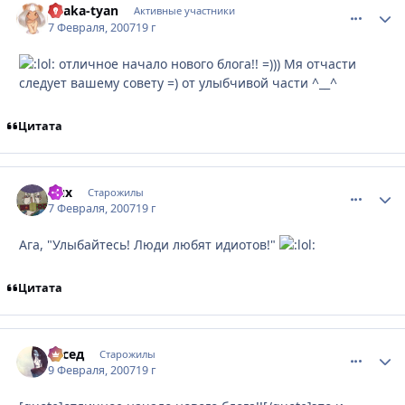
Miaka-tyan
comment_
Стати
Активные участники
7 Февраля, 2007
19 г
отличное начало нового блога!! =))) Мя отчасти
следует вашему совету =) от улыбчивой части ^__^
Цитата
flux
comment_
Стати
Старожилы
7 Февраля, 2007
19 г
Ага, "Улыбайтесь! Люди любят идиотов!"
Цитата
сосед
comment_
Стати
Старожилы
9 Февраля, 2007
19 г