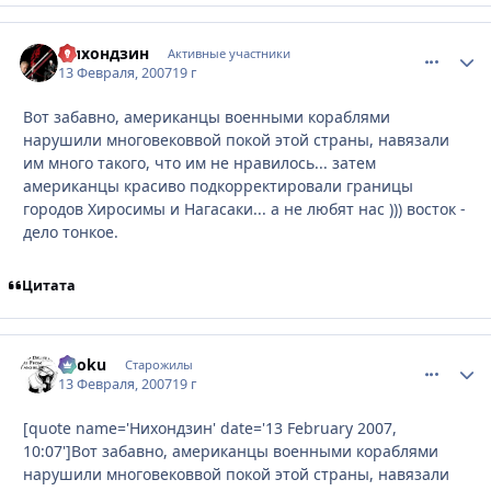
Нихондзин
comment_
Стати
Активные участники
13 Февраля, 2007
19 г
Вот забавно, американцы военными кораблями
нарушили многовековвой покой этой страны, навязали
им много такого, что им не нравилось... затем
американцы красиво подкорректировали границы
городов Хиросимы и Нагасаки... а не любят нас ))) восток -
дело тонкое.
Цитата
Ryoku
comment_
Стати
Старожилы
13 Февраля, 2007
19 г
[quote name='Нихондзин' date='13 February 2007,
10:07']Вот забавно, американцы военными кораблями
нарушили многовековвой покой этой страны, навязали