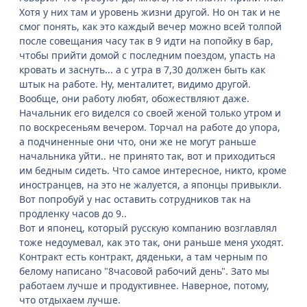
Хотя у них там и уровень жизни другой. Но он так и не
смог понять, как это каждый вечер можно всей толпой
после совещания часу так в 9 идти на попойку в бар,
чтобы прийти домой с последним поездом, упасть на
кровать и заснуть... а с утра в 7,30 должен быть как
штык на работе. Ну, менталитет, видимо другой.
Вообще, они работу любят, обожествляют даже.
Начальник его виделся со своей женой только утром и
по воскресеньям вечером. Торчал на работе до упора,
а подчиненные они что, они же не могут раньше
начальника уйти.. не принято так, вот и приходиться
им бедным сидеть. Что самое интересное, никто, кроме
иностранцев, на это не жалуется, а японцы привыкли.
Вот попробуй у нас оставить сотрудников так на
продленку часов до 9..
Вот и японец, который русскую компанию возглавлял
тоже недоумевал, как это так, они раньше меня уходят.
Контракт есть контракт, дяденьки, а там черным по
белому написано "8часовой рабочий день". Зато мы
работаем лучше и продуктивнее. Наверное, потому,
что отдыхаем лучше.