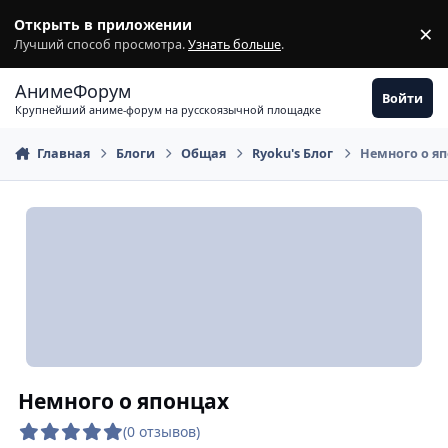
Перейти к содержимому
Открыть в приложении
×
З
Лучший способ просмотра.
Узнать больше
.
АнимеФорум
Войти
Крупнейший аниме-форум на русскоязычной площадке
Главная
Блоги
Общая
Ryoku's Блог
Немного о я
Немного о японцах
(0 отзывов)