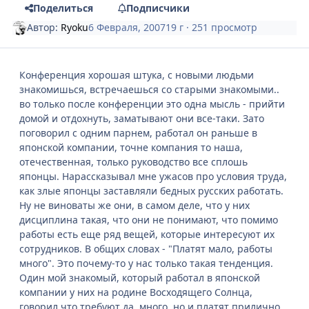
Поделиться
Подписчики
Автор:
Ryoku
6 Февраля, 2007
19 г
· 251 просмотр
Конференция хорошая штука, с новыми людьми
знакомишься, встречаешься со старыми знакомыми..
во только после конференции это одна мысль - прийти
домой и отдохнуть, заматывают они все-таки. Зато
поговорил с одним парнем, работал он раньше в
японской компании, точне компания то наша,
отечественная, только руководство все сплошь
японцы. Нарассказывал мне ужасов про условия труда,
как злые японцы заставляли бедных русских работать.
Ну не виноваты же они, в самом деле, что у них
дисциплина такая, что они не понимают, что помимо
работы есть еще ряд вещей, которые интересуют их
сотрудников. В общих словах - "Платят мало, работы
много". Это почему-то у нас только такая тенденция.
Один мой знакомый, который работал в японской
компании у них на родине Восходящего Солнца,
говорил что требуют да, много, но и платят прилично..