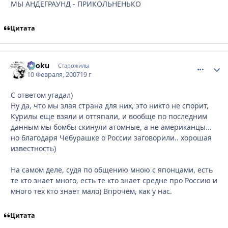
МЫ АНДЕГРАУНД - ПРИКОЛЬНЕНЬКО
Цитата
Ryoku
comment_
Стати
Старожилы
10 Февраля, 2007
19 г
С ответом угадал)
Ну да, что мы злая страна для них, это никто не спорит,
Курилы еще взяли и оттяпали, и вообще по последним
данным мы бомбы скинули атомные, а не американцы...
но благодаря Чебурашке о России заговорили.. хорошая
известность)
На самом деле, судя по общению мною с японцами, есть
те кто знает много, есть те кто знает средне про Россию и
много тех кто знает мало) Впрочем, как у нас.
Цитата