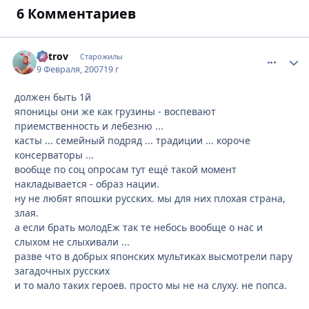
6 Комментариев
Vetrov
comment_
Стати
Старожилы
9 Февраля, 2007
19 г
должен быть 1й
японицы они же как грузины - воспевают
приемственность и лебезню ...
касты ... семейный подряд ... традиции ... короче
консерваторы ...
вообще по соц опросам тут ещё такой момент
накладывается - образ нации.
ну не любят япошки русских. мы для них плохая страна,
злая.
а если брать молодЕж так те небось вообще о нас и
слыхом не слыхивали ...
разве что в добрых японских мультиках высмотрели пару
загадочных русских
и то мало таких героев. просто мы не на слуху. не попса.