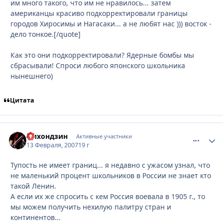
им много такого, что им не нравилось... затем
американцы красиво подкорректировали границы
городов Хиросимы и Нагасаки... а не любят нас ))) восток -
дело тонкое.[/quote]
Как это они подкорректировали? Ядерные бомбы мы
сбрасывали! Спроси любого японского школьника
нынешнего)
Цитата
Нихондзин
comment_
Стати
Активные участники
13 Февраля, 2007
19 г
Тупость не имеет границ... я недавно с ужасом узнал, что
не маленький процент школьников в России не знает кто
такой Ленин.
А если их же спросить с кем Россия воевала в 1905 г., то
мы можем получить нехилую палитру стран и
континентов...