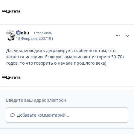
Цитата
Ryoku
comment_
Стати
Старожилы
13 Февраля, 2007
19 г
Да, увы, молодежь деградирует, особенно в том, что
касается истории. Если уж замалчивают историю 50-70х
годов, то что говорить о начале прошлого века)
Цитата
Добавьте комментарий...