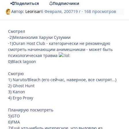
Поделиться
Подписчики
Автор:
Leorisar
6 Февраля, 2007
19 г
· 168 просмотров
Смотрел
-2)Меланхолия Харухи Сузумии
-1)Ouran Host Club - категорически не рекомендую
смотреть начинающим анимешникам - может быть
психологическая травма
0)Black lagoon
Смотрю
1) Naruto/Bleach (его сейчас, наверное, все смотрят...)
2) Ghost Hunt
3) Kanon
4) Ergo Proxy
Планирую посмотреть
5)GTO
6)FMA
7)Ещё что-нибудь интересное, что выловлю из