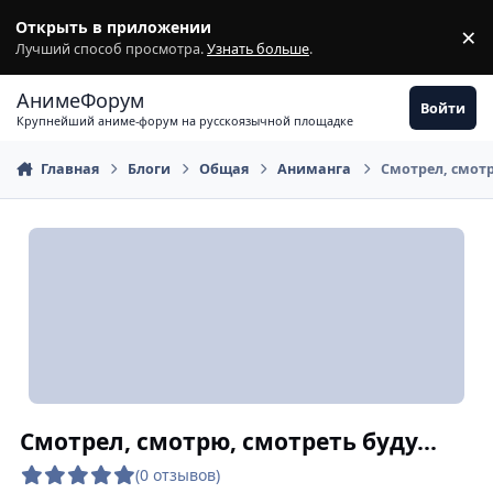
Перейти к содержимому
Открыть в приложении
×
З
Лучший способ просмотра.
Узнать больше
.
АнимеФорум
Войти
Крупнейший аниме-форум на русскоязычной площадке
Главная
Блоги
Общая
Аниманга
Смотрел, смотр
Смотрел, смотрю, смотреть буду...
(0 отзывов)