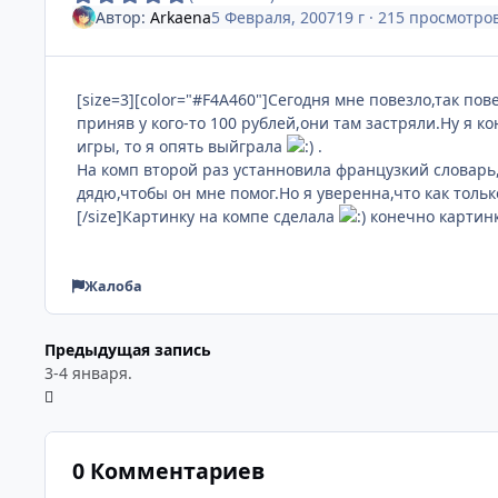
Автор:
Arkaena
5 Февраля, 2007
19 г
· 215 просмотро
[size=3][color="#F4A460"]Сегодня мне повезло,так пов
приняв у кого-то 100 рублей,они там застряли.Ну я к
игры, то я опять выйграла
.
На комп второй раз устанновила французкий словарь,н
дядю,чтобы он мне помог.Но я уверенна,что как только
[/size]Картинку на компе сделала
конечно картинк
Жалоба
Предыдущая запись
3-4 января.
0 Комментариев