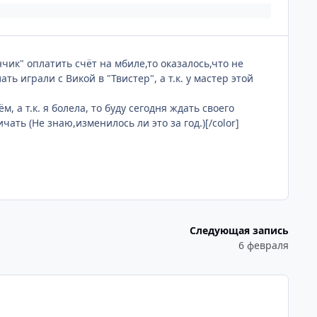
нчик" оплатить счёт на мбиле,то оказалось,что не
ть играли с Викой в "Твистер", а т.к. у мастер этой
а т.к. я болела, то буду сегодня ждать своего
ать (Не знаю,изменилось ли это за год.)[/color]
Следующая запись
6 февраля