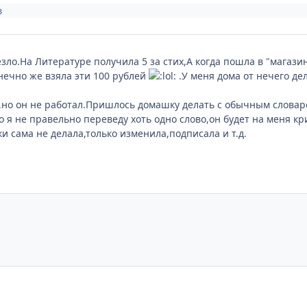
в
езло.На Литературе получила 5 за стих,А когда пошла в "магази
онечно же взяла эти 100 рублей
.У меня дома от нечего дела
о он не работал.Пришлось домашку делать с обычным словарём, 
 я не правельно переведу хоть одно слово,он будет на меня крич
и сама не делала,только изменила,подписала и т.д.