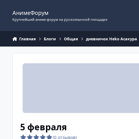
Перейти к содержимому
АнимеФорум
Крупнейший аниме-форум на русскоязычной площадке
Главная
Блоги
Общая
дневничок Heko Асакура
5 февраля
(0 отзывов)