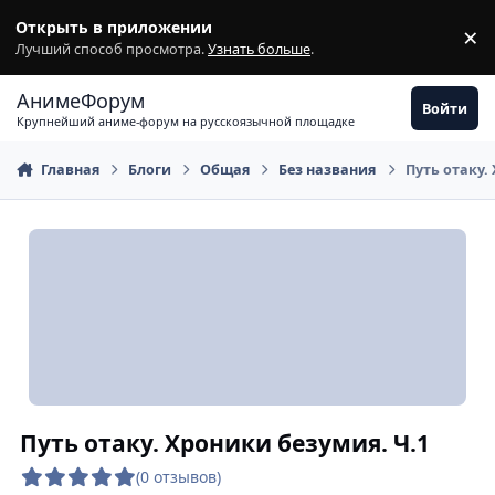
Перейти к содержимому
Открыть в приложении
×
З
Лучший способ просмотра.
Узнать больше
.
АнимеФорум
Войти
Крупнейший аниме-форум на русскоязычной площадке
Главная
Блоги
Общая
Без названия
Путь отаку.
Путь отаку. Хроники безумия. Ч.1
(0 отзывов)