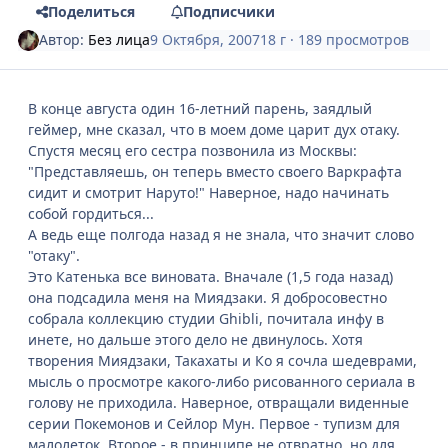
Поделиться
Подписчики
Автор:
Без лица
9 Октября, 2007
18 г
· 189 просмотров
В конце августа один 16-летний парень, заядлый
геймер, мне сказал, что в моем доме царит дух отаку.
Спустя месяц его сестра позвонила из Москвы:
"Представляешь, он теперь вместо своего Варкрафта
сидит и смотрит Наруто!" Наверное, надо начинать
собой гордиться...
А ведь еще полгода назад я не знала, что значит слово
"отаку".
Это Катенька все виновата. Вначале (1,5 года назад)
она подсадила меня на Миядзаки. Я добросовестно
собрала коллекцию студии Ghibli, почитала инфу в
инете, но дальше этого дело не двинулось. Хотя
творения Миядзаки, Такахаты и Ко я сочла шедеврами,
мысль о просмотре какого-либо рисованного сериала в
голову не приходила. Наверное, отвращали виденные
серии Покемонов и Сейлор Мун. Первое - тупизм для
малолеток. Второе - в принципе не отвратно, но для