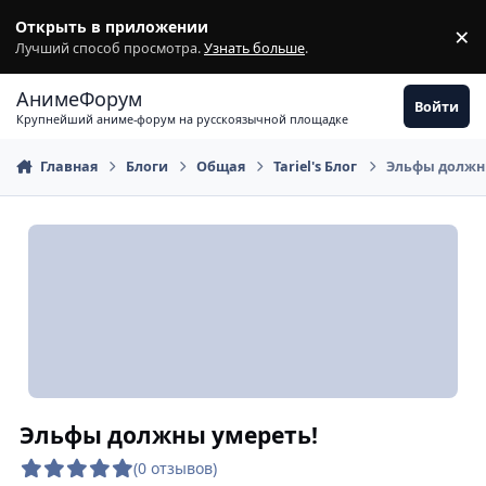
Перейти к содержимому
Открыть в приложении
×
З
Лучший способ просмотра.
Узнать больше
.
АнимеФорум
Войти
Крупнейший аниме-форум на русскоязычной площадке
Главная
Блоги
Общая
Tariel's Блог
Эльфы должн
Эльфы должны умереть!
(0 отзывов)