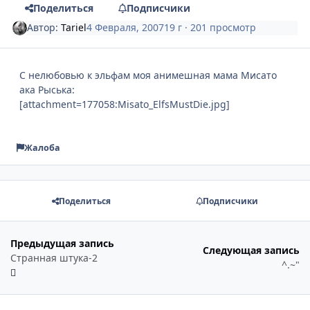
Поделиться
Подписчики
Автор:
Tariel
4 Февраля, 2007
19 г
· 201 просмотр
С нелюбовью к эльфам моя анимешная мама Мисато
ака Рыська:
[attachment=177058:Misato_ElfsMustDie.jpg]
Жалоба
Поделиться
Подписчики
Предыдущая запись
Следующая запись
Странная штука-2
^.~"