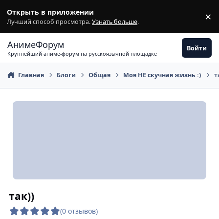
Перейти к содержимому
Открыть в приложении
×
З
Лучший способ просмотра.
Узнать больше
.
АнимеФорум
Войти
Крупнейший аниме-форум на русскоязычной площадке
Главная
Блоги
Общая
Моя НЕ скучная жизнь :)
т
так))
(0 отзывов)