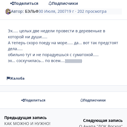
Поделиться
Подписчики
Автор:
БЭЛЬФ
30 Июля, 2007
19 г
· 202 просмотра
Эх..... целых две недели провести в деревеньке в
которой ни души.....
А теперь скоро поеду на море..... да... вот так предстоят
дела.....
обильно тут и не порадуешься с суматохой.....
эх... соскучилась... по всем....)))))))))))))))
Жалоба
Поделиться
Подписчики
Предыдущая запись
Следующая запись
КАК МОЖНО И НУЖНО!
О Анапа "ДОК Восход"